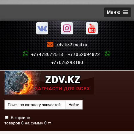
Меню
zdv.kz@mail.ru
+77478672518 +77052094822
+77076293180
В корзине:
товаров
0
на сумму
0
тг