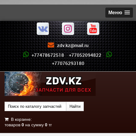
Меню
zdv.kz@mail.ru
+77478672518 +77052094822
+77076293180
В корзине:
товаров
0
на сумму
0
тг