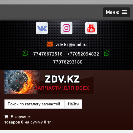
Меню
zdv.kz@mail.ru
+77478672518 +77052094822
+77076293180
В корзине:
товаров
0
на сумму
0
тг