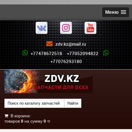
Меню
zdv.kz@mail.ru
+77478672518 +77052094822
+77076293180
В корзине:
товаров
0
на сумму
0
тг