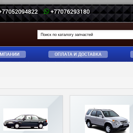
 +77052094822
+77076293180
ОМПАНИИ
ОПЛАТА И ДОСТАВКА