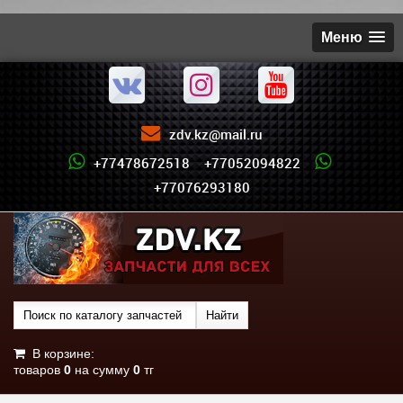
Меню
zdv.kz@mail.ru
+77478672518 +77052094822
+77076293180
В корзине:
товаров
0
на сумму
0
тг