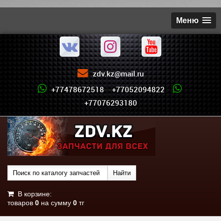
Меню
zdv.kz@mail.ru
+77478672518 +77052094822
+77076293180
В корзине:
товаров
0
на сумму
0
тг